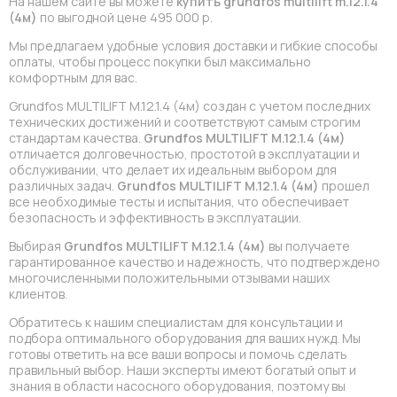
На нашем сайте вы можете
купить grundfos multilift m.12.1.4
(4м)
по выгодной цене 495 000 р.
Мы предлагаем удобные условия доставки и гибкие способы
оплаты, чтобы процесс покупки был максимально
комфортным для вас.
Grundfos MULTILIFT M.12.1.4 (4м) создан с учетом последних
технических достижений и соответствуют самым строгим
стандартам качества.
Grundfos MULTILIFT M.12.1.4 (4м)
отличается долговечностью, простотой в эксплуатации и
обслуживании, что делает их идеальным выбором для
различных задач.
Grundfos MULTILIFT M.12.1.4 (4м)
прошел
все необходимые тесты и испытания, что обеспечивает
безопасность и эффективность в эксплуатации.
Выбирая
Grundfos MULTILIFT M.12.1.4 (4м)
вы получаете
гарантированное качество и надежность, что подтверждено
многочисленными положительными отзывами наших
клиентов.
Обратитесь к нашим специалистам для консультации и
подбора оптимального оборудования для ваших нужд. Мы
готовы ответить на все ваши вопросы и помочь сделать
правильный выбор. Наши эксперты имеют богатый опыт и
знания в области насосного оборудования, поэтому вы