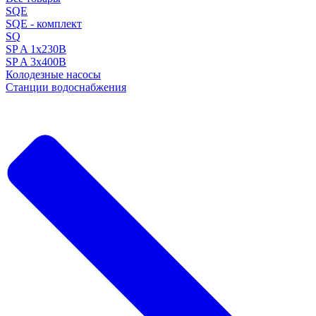
SQE
SQE - комплект
SQ
SP A 1x230В
SP A 3x400В
Колодезные насосы
Станции водоснабжения