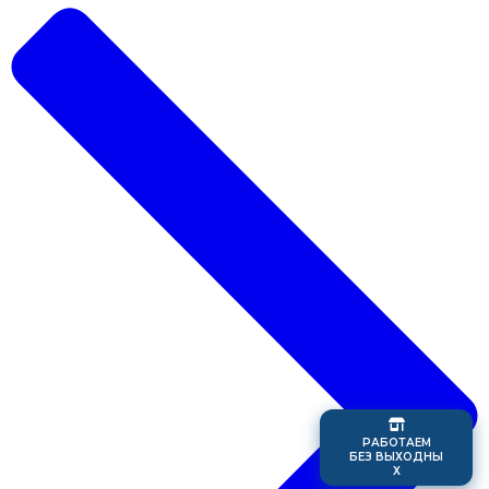
Р
А
Б
О
Т
А
Е
М
Б
Е
З
В
Ы
Х
О
Д
Н
Ы
Х