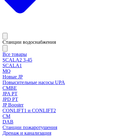
Станции водоснабжения
Все товары
SCALA2 3-45
SCALA1
MQ
Новые JP
Повысительные насосы UPA
CMBE
JPA PT
JPD PT
JP Booster
CONLIFT1 и CONLIFT2
CM
DAB
Станции пожаротушения
Дренаж и канализация