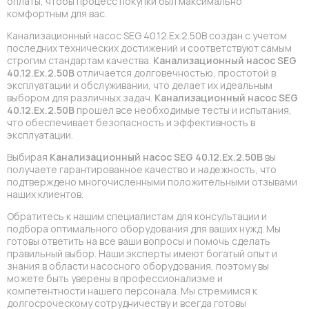
оплаты, чтобы процесс покупки был максимально
комфортным для вас.
Канализационный насос SEG 40.12.Ex.2.50B создан с учетом
последних технических достижений и соответствуют самым
строгим стандартам качества.
Канализационный насос SEG
40.12.Ex.2.50B
отличается долговечностью, простотой в
эксплуатации и обслуживании, что делает их идеальным
выбором для различных задач.
Канализационный насос SEG
40.12.Ex.2.50B
прошел все необходимые тесты и испытания,
что обеспечивает безопасность и эффективность в
эксплуатации.
Выбирая
Канализационный насос SEG 40.12.Ex.2.50B
вы
получаете гарантированное качество и надежность, что
подтверждено многочисленными положительными отзывами
наших клиентов.
Обратитесь к нашим специалистам для консультации и
подбора оптимального оборудования для ваших нужд. Мы
готовы ответить на все ваши вопросы и помочь сделать
правильный выбор. Наши эксперты имеют богатый опыт и
знания в области насосного оборудования, поэтому вы
можете быть уверены в профессионализме и
компетентности нашего персонала. Мы стремимся к
долгосроческому сотрудничеству и всегда готовы