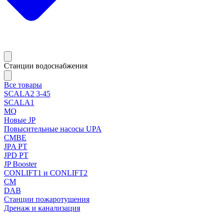
Станции водоснабжения
Все товары
SCALA2 3-45
SCALA1
MQ
Новые JP
Повысительные насосы UPA
CMBE
JPA PT
JPD PT
JP Booster
CONLIFT1 и CONLIFT2
CM
DAB
Станции пожаротушения
Дренаж и канализация