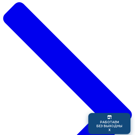
Р
А
Б
О
Т
А
Е
М
Б
Е
З
В
Ы
Х
О
Д
Н
Ы
Х