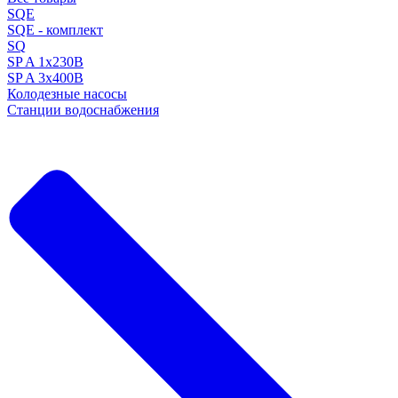
SQE
SQE - комплект
SQ
SP A 1x230В
SP A 3x400В
Колодезные насосы
Станции водоснабжения