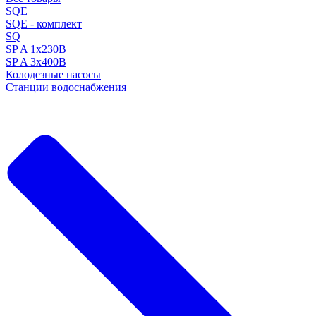
SQE
SQE - комплект
SQ
SP A 1x230В
SP A 3x400В
Колодезные насосы
Станции водоснабжения