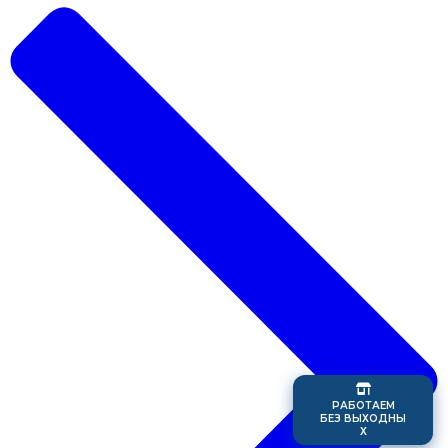
Р
А
Б
О
Т
А
Е
М
Б
Е
З
В
Ы
Х
О
Д
Н
Ы
Х