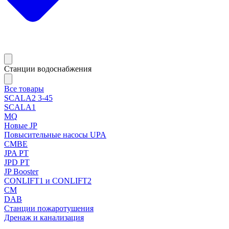
Станции водоснабжения
Все товары
SCALA2 3-45
SCALA1
MQ
Новые JP
Повысительные насосы UPA
CMBE
JPA PT
JPD PT
JP Booster
CONLIFT1 и CONLIFT2
CM
DAB
Станции пожаротушения
Дренаж и канализация