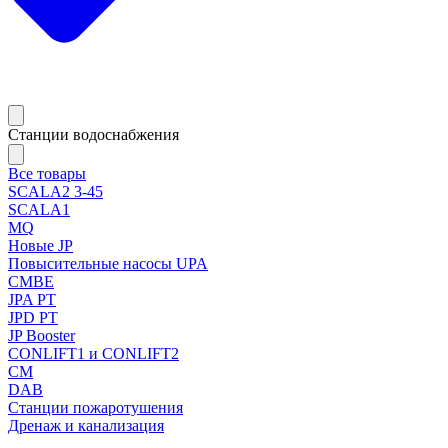
Станции водоснабжения
Все товары
SCALA2 3-45
SCALA1
MQ
Новые JP
Повысительные насосы UPA
CMBE
JPA PT
JPD PT
JP Booster
CONLIFT1 и CONLIFT2
CM
DAB
Станции пожаротушения
Дренаж и канализация