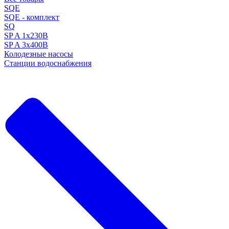
SQE
SQE - комплект
SQ
SP A 1x230В
SP A 3x400В
Колодезные насосы
Станции водоснабжения