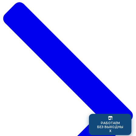
Р
А
Б
О
Т
А
Е
М
Б
Е
З
В
Ы
Х
О
Д
Н
Ы
Х