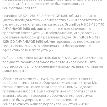
оплаты, чтобы процесс покупки был максимально
комфортным для вас.
Grundfos NB 32-125/130 A-F-A-BAQE 1450 об/мин создан с
учетом последних технических достижений и соответствуют
самым строгим стандартам качества.
Grundfos NB 32-125/130
A-F-A-BAQE 1450 об/мин
отличается долговечностью,
простотой в эксплуатации и обслуживании, что делает их
идеальным выбором для различных задач.
Grundfos NB 32-
125/130 A-F-A-BAQE 1450 об/мин
прошел все необходимые
тесты и испытания, что обеспечивает безопасность и
эффективность в эксплуатации.
Выбирая
Grundfos NB 32-125/130 A-F-A-BAQE 1450 об/мин
вы
получаете гарантированное качество и надежность, что
подтверждено многочисленными положительными отзывами
наших клиентов.
Обратитесь к нашим специалистам для консультации и
подбора оптимального оборудования для ваших нужд. Мы
готовы ответить на все ваши вопросы и помочь сделать
правильный выбор. Наши эксперты имеют богатый опыт и
знания в области насосного оборудования, поэтому вы
можете быть уверены в профессионализме и
компетентности нашего персонала. Мы стремимся к