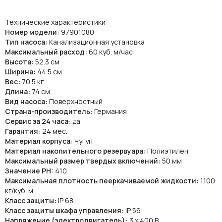
Технические характеристики:
Номер модели:
97901080
Тип насоса:
Канализационная установка
Максимальный расход:
60 куб. м/час
Высота:
52.3 см
Ширина:
44.5 см
Вес:
70.5 кг
Длина:
74 см
Вид насоса:
Поверхностный
Страна-производитель:
Германия
Сервис за 24 часа:
да
Гарантия:
24 мес.
Материал корпуса:
Чугун
Материал накопительного резервуара:
Полиэтилен
Максимальный размер твердых включений:
50 мм
Значение PH:
410
Максимальная плотность пееркачиваемой жидкости:
1.100
кг/куб. м
Класс защиты:
IP 68
Класс защиты шкафа управления:
IP 56
Напряжение (электродвигатель):
3 х 400 В