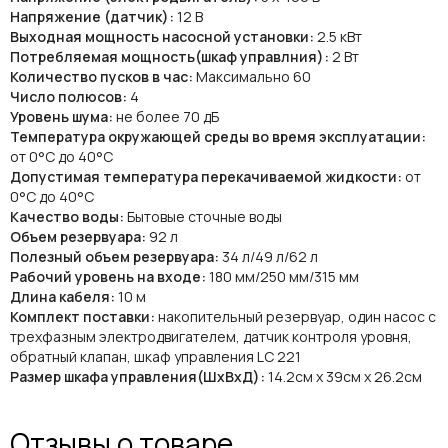
Напряжение (датчик):
12 В
Выходная мощность насосной установки:
2.5 кВт
Потребляемая мощность(шкаф управлния):
2 Вт
Количество пусков в час:
Максимально 60
Число полюсов:
4
Уровень шума:
не более 70 дБ
Температура окружающей среды во время эксплуатации:
от 0°C до 40°C
Допустимая температура перекачиваемой жидкости:
от
0°C до 40°C
Качество воды:
Бытовые сточные воды
Объем резервуара:
92 л
Полезный объем резервуара:
34 л/49 л/62 л
Рабочий уровень на входе:
180 мм/250 мм/315 мм
Длина кабеля:
10 м
Комплект поставки:
накопительный резервуар, один насос с
трехфазным электродвигателем, датчик контроля уровня,
обратный клапан, шкаф управления LC 221
Размер шкафа управления(ШхВхД):
14.2см х 39см х 26.2см
Отзывы о товаре