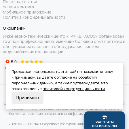
Полезные статьи
Услуги монтажа
Мобильное приложение
Политика конфиденциальности
О компании
Инженерно-технический центр «ГРУНДНАСОС» организован
группой профессионалов, имеющих большой опыт поставки и
обслуживания насосного оборудования, систем
водоснабжения и канализации.
Продолжая использовать этот сайт и нажимая кнопку
«Принимаю», вы даете
согласие на обработку
персональных данных, а также подтверждаете, что
ознакомились с
политикой конфиденциальности
.
Вся информация на сайте носит справочный характер и не является
Принимаю
публичной офертой.
Для получения подробной информации о наличии и стоимости указанных
товаров или услуг обращайтесь к менеджерам отдела клиентского
обслуживания с помощью специальной формы связи или по телефону.
Р
А
Б
О
Т
А
Е
М
2026 © GRUNDNASOS продажа оборудования Grundfos.
Карта сайта
Б
Е
З
В
Ы
Х
О
Д
Н
Ы