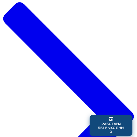
Р
А
Б
О
Т
А
Е
М
Б
Е
З
В
Ы
Х
О
Д
Н
Ы
Х