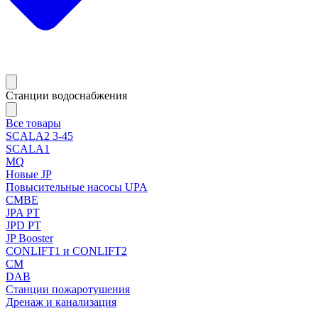
Станции водоснабжения
Все товары
SCALA2 3-45
SCALA1
MQ
Новые JP
Повысительные насосы UPA
CMBE
JPA PT
JPD PT
JP Booster
CONLIFT1 и CONLIFT2
CM
DAB
Станции пожаротушения
Дренаж и канализация