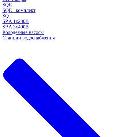
SQE
SQE - комплект
SQ
SP A 1x230В
SP A 3x400В
Колодезные насосы
Станции водоснабжения