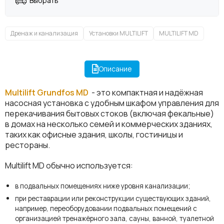
Выбрать
Дренаж и канализация
Установки MULTILIFT
MULTILIFT MD
Описание
Multilift
Grundfos MD
- это компактная и надёжная
насосная установка с удобным шкафом управления для
перекачивания бытовых стоков (включая фекальные)
в домах на несколько семей и коммерческих зданиях,
таких как офисные здания, школы, гостиницы и
рестораны.
Multilift MD обычно используется:
в подвальных помещениях ниже уровня канализации;
при реставрации или реконструкции существующих зданий,
например, переоборудовании подвальных помещений с
организацией тренажёрного зала, сауны, ванной, туалетной