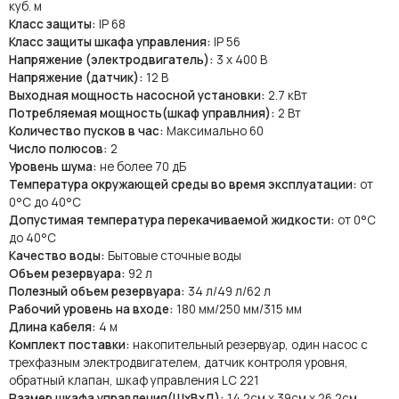
куб. м
Класс защиты:
IP 68
Класс защиты шкафа управления:
IP 56
Напряжение (электродвигатель):
3 х 400 В
Напряжение (датчик):
12 В
Выходная мощность насосной установки:
2.7 кВт
Потребляемая мощность(шкаф управлния):
2 Вт
Количество пусков в час:
Максимально 60
Число полюсов:
2
Уровень шума:
не более 70 дБ
Температура окружающей среды во время эксплуатации:
от
0°C до 40°C
Допустимая температура перекачиваемой жидкости:
от 0°C
до 40°C
Качество воды:
Бытовые сточные воды
Объем резервуара:
92 л
Полезный объем резервуара:
34 л/49 л/62 л
Рабочий уровень на входе:
180 мм/250 мм/315 мм
Длина кабеля:
4 м
Комплект поставки:
накопительный резервуар, один насос с
трехфазным электродвигателем, датчик контроля уровня,
обратный клапан, шкаф управления LC 221
Размер шкафа управления(ШхВхД):
14.2см х 39см х 26.2см