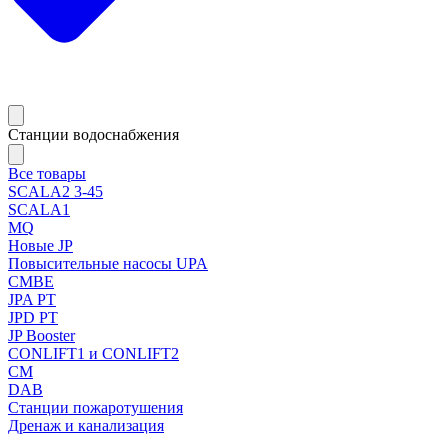
Станции водоснабжения
Все товары
SCALA2 3-45
SCALA1
MQ
Новые JP
Повысительные насосы UPA
CMBE
JPA PT
JPD PT
JP Booster
CONLIFT1 и CONLIFT2
CM
DAB
Станции пожаротушения
Дренаж и канализация