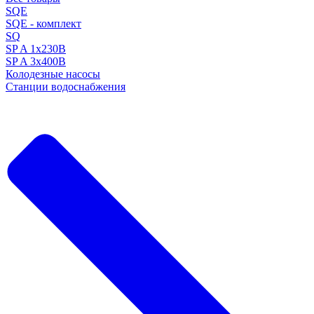
SQE
SQE - комплект
SQ
SP A 1x230В
SP A 3x400В
Колодезные насосы
Станции водоснабжения