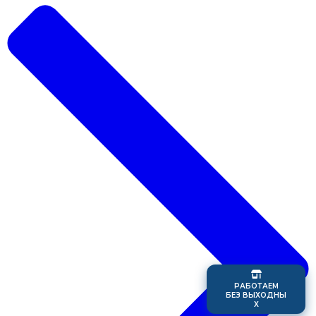
Р
А
Б
О
Т
А
Е
М
Б
Е
З
В
Ы
Х
О
Д
Н
Ы
Х