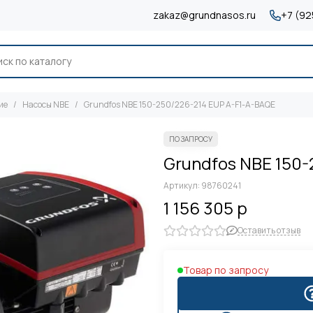
zakaz@grundnasos.ru
+7 (92
ие
Насосы NBE
Grundfos NBE 150-250/226-214 EUP A-F1-A-BAQE
Grundfos NBE 150-
Артикул:
98760241
1 156 305 р
Оставить отзыв
Товар по запросу