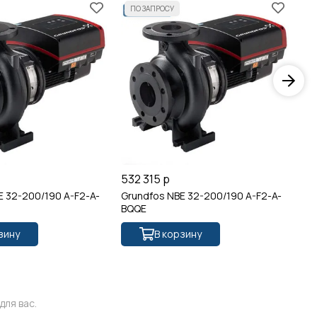
532 315 р
28
E 32-200/190 A-F2-A-
Grundfos NBE 32-200/190 A-F2-A-
Gr
BQQE
BA
зину
В корзину
ля вас.