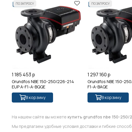
1 185 453 р
1 297 160 р
Grundfos NBE 150-250/226-214
Grundfos NBE 150-250
EUP A-F1-A-BQQE
F1-A-BAQE
В корзину
В корзину
На нашем сайте вы можете
купить grundfos nbe 150-250/2
Мы предлагаем удобные условия доставки и гибкие способ