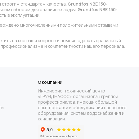
м строгим стандартам качества.
Grundfos NBE 150-
льным выбором для различных задач.
Grundfos NBE 150-
ть в эксплуатации.
дтверждено многочисленными положительными отзывами
етить на все ваши вопросы и помочь сделать правильный
 в профессионализме и компетентности нашего персонала.
О компании
Инженерно-технический центр
«ГРУНДНАСОС» организован группой
профессионалов, имеющих большой
ти
опыт поставки и обслуживания насосного
оборудования, систем водоснабжения и
канализации.