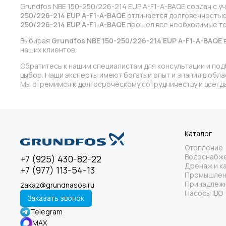
Grundfos NBE 150-250/226-214 EUP A-F1-A-BAQE создан с 
250/226-214 EUP A-F1-A-BAQE
отличается долговечностью,
250/226-214 EUP A-F1-A-BAQE
прошел все необходимые тес
Выбирая
Grundfos NBE 150-250/226-214 EUP A-F1-A-BAQE
в
наших клиентов.
Обратитесь к нашим специалистам для консультации и под
выбор. Наши эксперты имеют богатый опыт и знания в обл
Мы стремимся к долгосроческому сотрудничеству и всегда
Каталог
Отопление
Водоснабж
+7 (925) 430-82-22
Дренаж и к
+7 (977) 113-54-13
Промышлен
Принадлежн
zakaz@grundnasos.ru
Насосы IBO
Заказать звонок
Telegram
MAX