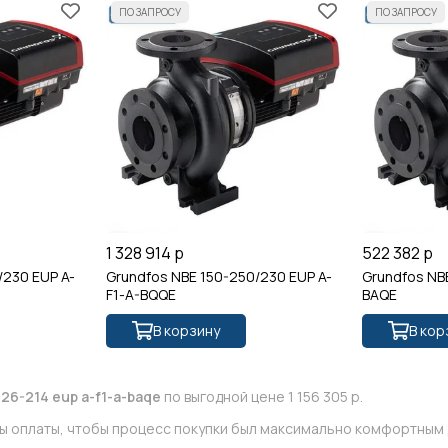
1 328 914 р
522 382 р
/230 EUP A-
Grundfos NBE 150-250/230 EUP A-
Grundfos NB
F1-A-BQQE
BAQE
В корзину
В кор
26-214 eup a-f1-a-baqe
по выгодной цене 1 156 305 р.
ы оплаты, чтобы процесс покупки был максимально комфортным д