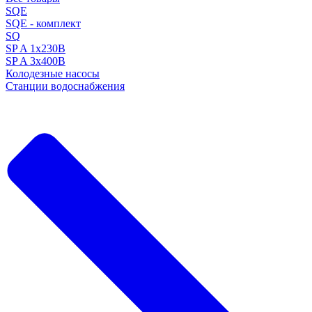
SQE
SQE - комплект
SQ
SP A 1x230В
SP A 3x400В
Колодезные насосы
Станции водоснабжения