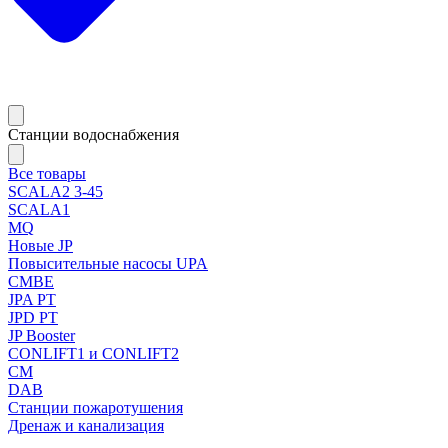
Станции водоснабжения
Все товары
SCALA2 3-45
SCALA1
MQ
Новые JP
Повысительные насосы UPA
CMBE
JPA PT
JPD PT
JP Booster
CONLIFT1 и CONLIFT2
CM
DAB
Станции пожаротушения
Дренаж и канализация