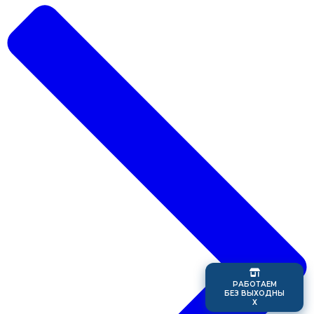
Р
А
Б
О
Т
А
Е
М
Б
Е
З
В
Ы
Х
О
Д
Н
Ы
Х