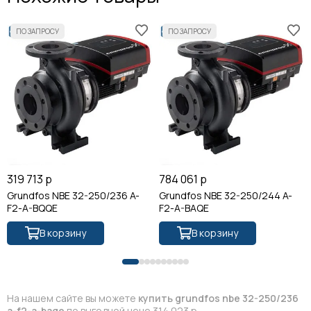
319 713 р
784 061 р
Grundfos NBE 32-250/236 A-
Grundfos NBE 32-250/244 A-
F2-A-BQQE
F2-A-BAQE
В корзину
В корзину
На нашем сайте вы можете
купить grundfos nbe 32-250/236
a-f2-a-baqe
по выгодной цене 314 023 р.