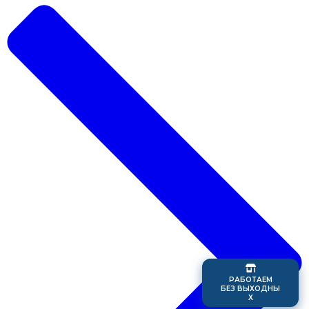
Р
А
Б
О
Т
А
Е
М
Б
Е
З
В
Ы
Х
О
Д
Н
Ы
Х