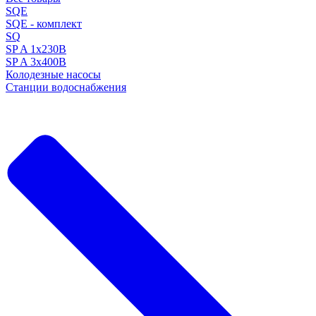
SQE
SQE - комплект
SQ
SP A 1x230В
SP A 3x400В
Колодезные насосы
Станции водоснабжения