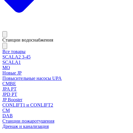
Станции водоснабжения
Все товары
SCALA2 3-45
SCALA1
MQ
Новые JP
Повысительные насосы UPA
CMBE
JPA PT
JPD PT
JP Booster
CONLIFT1 и CONLIFT2
CM
DAB
Станции пожаротушения
Дренаж и канализация