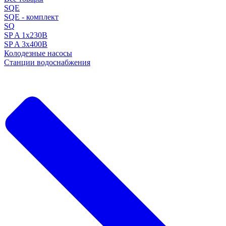
SQE
SQE - комплект
SQ
SP A 1x230В
SP A 3x400В
Колодезные насосы
Станции водоснабжения