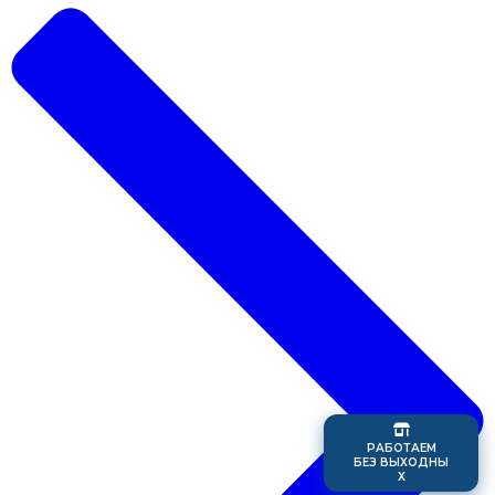
Р
А
Б
О
Т
А
Е
М
Б
Е
З
В
Ы
Х
О
Д
Н
Ы
Х