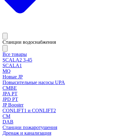
Станции водоснабжения
Все товары
SCALA2 3-45
SCALA1
MQ
Новые JP
Повысительные насосы UPA
CMBE
JPA PT
JPD PT
JP Booster
CONLIFT1 и CONLIFT2
CM
DAB
Станции пожаротушения
Дренаж и канализация