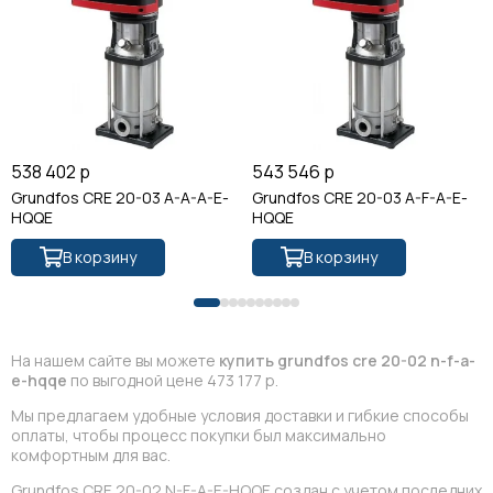
538 402 р
543 546 р
Grundfos CRE 20-03 A-A-A-E-
Grundfos CRE 20-03 A-F-A-E-
HQQE
HQQE
В корзину
В корзину
На нашем сайте вы можете
купить grundfos cre 20-02 n-f-a-
e-hqqe
по выгодной цене 473 177 р.
Мы предлагаем удобные условия доставки и гибкие способы
оплаты, чтобы процесс покупки был максимально
комфортным для вас.
Grundfos CRE 20-02 N-F-A-E-HQQE создан с учетом последних