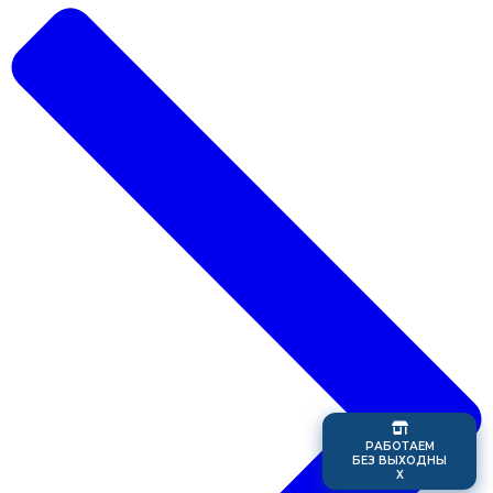
Р
А
Б
О
Т
А
Е
М
Б
Е
З
В
Ы
Х
О
Д
Н
Ы
Х