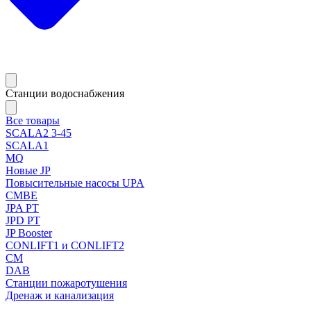
Станции водоснабжения
Все товары
SCALA2 3-45
SCALA1
MQ
Новые JP
Повысительные насосы UPA
CMBE
JPA PT
JPD PT
JP Booster
CONLIFT1 и CONLIFT2
CM
DAB
Станции пожаротушения
Дренаж и канализация