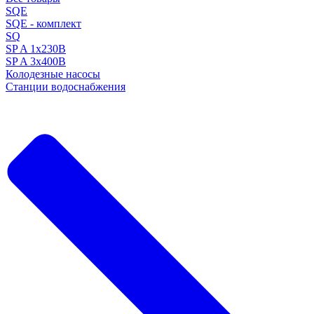
SQE
SQE - комплект
SQ
SP A 1x230В
SP A 3x400В
Колодезные насосы
Станции водоснабжения