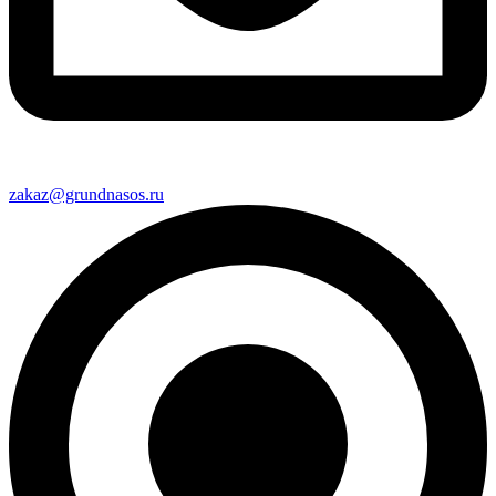
zakaz@grundnasos.ru