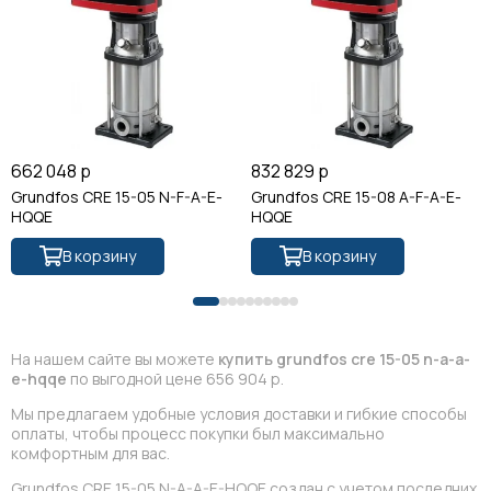
662 048 р
832 829 р
Grundfos CRE 15-05 N-F-A-E-
Grundfos CRE 15-08 A-F-A-E-
HQQE
HQQE
В корзину
В корзину
На нашем сайте вы можете
купить grundfos cre 15-05 n-a-a-
e-hqqe
по выгодной цене 656 904 р.
Мы предлагаем удобные условия доставки и гибкие способы
оплаты, чтобы процесс покупки был максимально
комфортным для вас.
Grundfos CRE 15-05 N-A-A-E-HQQE создан с учетом последних