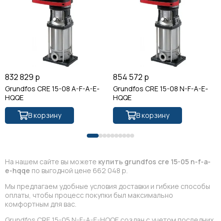
832 829 р
854 572 р
Grundfos CRE 15-08 A-F-A-E-
Grundfos CRE 15-08 N-F-A-E-
HQQE
HQQE
В корзину
В корзину
На нашем сайте вы можете
купить grundfos cre 15-05 n-f-a-
e-hqqe
по выгодной цене 662 048 р.
Мы предлагаем удобные условия доставки и гибкие способы
оплаты, чтобы процесс покупки был максимально
комфортным для вас.
Grundfos CRE 15-05 N-F-A-E-HQQE создан с учетом последних