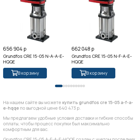
656 904 р
662 048 р
Grundfos CRE 15-05 N-A-A-E-
Grundfos CRE 15-05 N-F-A-E-
HQQE
HQQE
В корзину
В корзину
На нашем сайте вы можете
купить grundfos cre 15-05 a-f-a-
e-hqqe
по выгодной цене 640 473 р.
Мы предлагаем удобные условия доставки и гибкие способы
оплаты, чтобы процесс покупки был максимально
комфортным для вас.
Grundfos CRE 15-05 A-F-A-E-HQQE создан с учетом последних