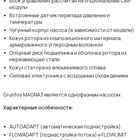
Блок управления рассчитан на опциональные CIM-
модули
Встроенные датчик перепада давления и
температуры
Чугунный корпус насоса (в зависимости от модели)
Кожух ротора из композиционного материала,
армированного углеродным волокном
Опорный диск подшипника и оболочка ротора из
нержавеющей стали
Кожух статора из алюминиевого сплава
Силовая электроника с воздушным охлаждением
Grunfos MAGNA3 является однофазным насосом.
Характерные особенности:
AUTOADAPT (автоматическая поднастройка).
FLOWADAPT (поднастройка потока) и FLOWLIMIT