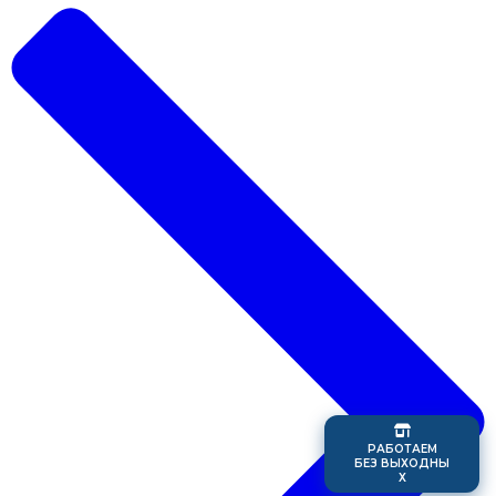
Р
А
Б
О
Т
А
Е
М
Б
Е
З
В
Ы
Х
О
Д
Н
Ы
Х