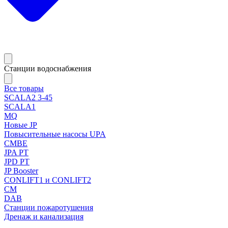
Станции водоснабжения
Все товары
SCALA2 3-45
SCALA1
MQ
Новые JP
Повысительные насосы UPA
CMBE
JPA PT
JPD PT
JP Booster
CONLIFT1 и CONLIFT2
CM
DAB
Станции пожаротушения
Дренаж и канализация