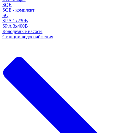
SQE
SQE - комплект
SQ
SP A 1x230В
SP A 3x400В
Колодезные насосы
Станции водоснабжения