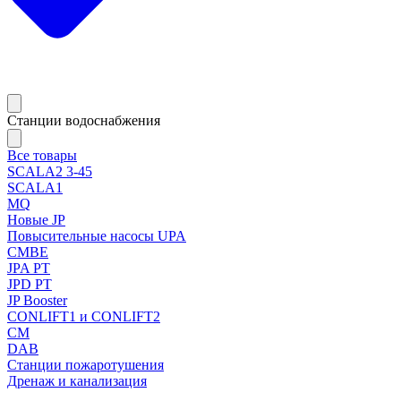
Станции водоснабжения
Все товары
SCALA2 3-45
SCALA1
MQ
Новые JP
Повысительные насосы UPA
CMBE
JPA PT
JPD PT
JP Booster
CONLIFT1 и CONLIFT2
CM
DAB
Станции пожаротушения
Дренаж и канализация