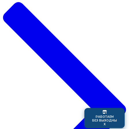
Р
А
Б
О
Т
А
Е
М
Б
Е
З
В
Ы
Х
О
Д
Н
Ы
Х