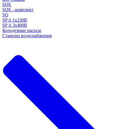
SQE
SQE - комплект
SQ
SP A 1x230В
SP A 3x400В
Колодезные насосы
Станции водоснабжения