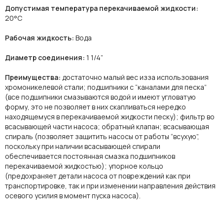
Допустимая температура перекачиваемой жидкости:
20°C
Рабочая жидкость:
Вода
Диаметр соединения:
1 1/4”
Преимущества:
достаточно малый вес изза использования
хромоникелевой стали; подшипники с “каналами для песка”
(все подшипники смазываются водой и имеют угловатую
форму, это не позволяет в них скапливаться нередко
находящемуся в перекачиваемой жидкости песку); фильтр во
всасывающей части насоса; обратный клапан; всасывающая
спираль (позволяет защитить насосы от работы “всухую”,
поскольку при наличии всасывающей спирали
обеспечивается постоянная смазка подшипников
перекачиваемой жидкостью); упорное кольцо
(предохраняет детали насоса от повреждений как при
транспортировке, так и при изменении направления действия
осевого усилия в момент пуска насоса).