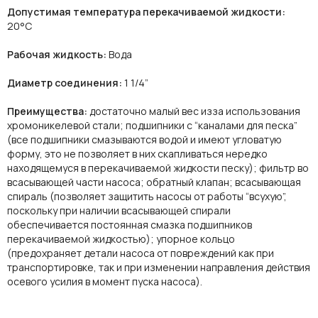
Допустимая температура перекачиваемой жидкости:
20°C
Рабочая жидкость:
Вода
Диаметр соединения:
1 1/4”
Преимущества:
достаточно малый вес изза использования
хромоникелевой стали; подшипники с “каналами для песка”
(все подшипники смазываются водой и имеют угловатую
форму, это не позволяет в них скапливаться нередко
находящемуся в перекачиваемой жидкости песку); фильтр во
всасывающей части насоса; обратный клапан; всасывающая
спираль (позволяет защитить насосы от работы “всухую”,
поскольку при наличии всасывающей спирали
обеспечивается постоянная смазка подшипников
перекачиваемой жидкостью); упорное кольцо
(предохраняет детали насоса от повреждений как при
транспортировке, так и при изменении направления действия
осевого усилия в момент пуска насоса).