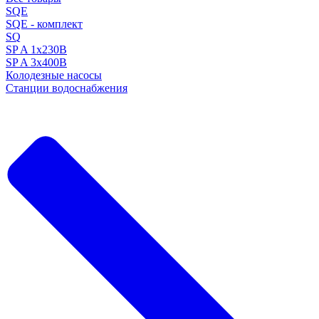
SQE
SQE - комплект
SQ
SP A 1x230В
SP A 3x400В
Колодезные насосы
Станции водоснабжения