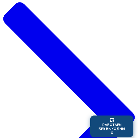
Р
А
Б
О
Т
А
Е
М
Б
Е
З
В
Ы
Х
О
Д
Н
Ы
Х