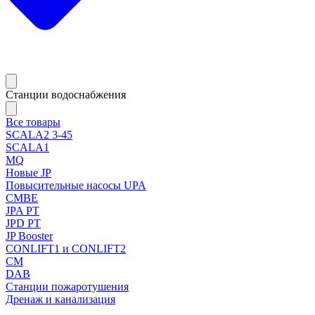
Станции водоснабжения
Все товары
SCALA2 3-45
SCALA1
MQ
Новые JP
Повысительные насосы UPA
CMBE
JPA PT
JPD PT
JP Booster
CONLIFT1 и CONLIFT2
CM
DAB
Станции пожаротушения
Дренаж и канализация