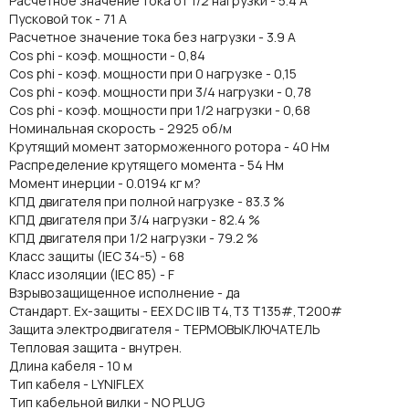
Расчетное значение тока от 1/2 нагрузки - 5.4 A
Пусковой ток - 71 A
Расчетное значение тока без нагрузки - 3.9 A
Cos phi - коэф. мощности - 0,84
Cos phi - коэф. мощности при 0 нагрузке - 0,15
Cos phi - коэф. мощности при 3/4 нагрузки - 0,78
Cos phi - коэф. мощности при 1/2 нагрузки - 0,68
Номинальная скорость - 2925 об/м
Крутящий момент заторможенного ротора - 40 Нм
Распределение крутящего момента - 54 Нм
Момент инерции - 0.0194 кг м?
КПД двигателя при полной нагрузке - 83.3 %
КПД двигателя при 3/4 нагрузки - 82.4 %
КПД двигателя при 1/2 нагрузки - 79.2 %
Класс защиты (IEC 34-5) - 68
Класс изоляции (IEC 85) - F
Взрывозащищенное исполнение - да
Стандарт. Ex-защиты - EEX DC IIB T4,T3 T135#,T200#
Защита электродвигателя - ТЕРМОВЫКЛЮЧАТЕЛЬ
Тепловая защита - внутрен.
Длина кабеля - 10 м
Тип кабеля - LYNIFLEX
Тип кабельной вилки - NO PLUG