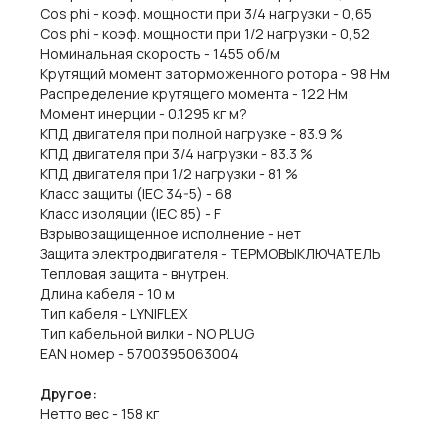
Cos phi - коэф. мощности при 3/4 нагрузки - 0,65
Cos phi - коэф. мощности при 1/2 нагрузки - 0,52
Номинальная скорость - 1455 об/м
Крутящий момент заторможенного ротора - 98 Нм
Распределение крутящего момента - 122 Нм
Момент инерции - 0.1295 кг м?
КПД двигателя при полной нагрузке - 83.9 %
КПД двигателя при 3/4 нагрузки - 83.3 %
КПД двигателя при 1/2 нагрузки - 81 %
Класс защиты (IEC 34-5) - 68
Класс изоляции (IEC 85) - F
Взрывозащищенное исполнение - нет
Защита электродвигателя - ТЕРМОВЫКЛЮЧАТЕЛЬ
Тепловая защита - внутрен.
Длина кабеля - 10 м
Тип кабеля - LYNIFLEX
Тип кабельной вилки - NO PLUG
EAN номер - 5700395063004
Другое:
Нетто вес - 158 кг