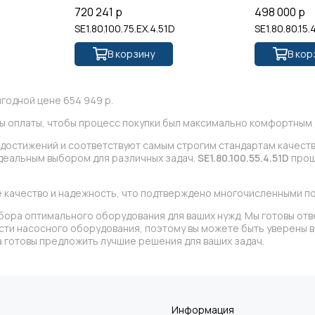
720 241 р
498 000 р
SE1.80.100.75.EX.4.51D
SE1.80.80.15.
В корзину
В кор
годной цене 654 949 р.
ы оплаты, чтобы процесс покупки был максимально комфортным д
их достижений и соответствуют самым строгим стандартам качест
идеальным выбором для различных задач.
SE1.80.100.55.4.51D
прош
 качество и надежность, что подтверждено многочисленными п
бора оптимального оборудования для ваших нужд. Мы готовы отв
асти насосного оборудования, поэтому вы можете быть уверены
 готовы предложить лучшие решения для ваших задач.
Информация