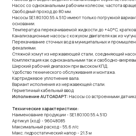
Насос со одноканальным рабочим колесом, частота вращен
Свободный проход до 80 мм.
Насосы SE1.80.100.55.4.51D имеют только погружной вариа
основании.
Температура перекачиваемой жидкости до +40°C, кратко
Канализационные насосы с кожухом двигателя как из чугуна
Перекачивание сточных вод в муниципальных и промышленн
фекалиями.
Стяжной хомут из нержавеющей стали, соединяющий насос 
Комплектация как одноканальными так и свободно-вихрев
Широкий рабочий диапазон при высоком КПД.
Удобство технического обслуживания и монтажа.
Картриджевое уплотнение вала.
Вариант исполнения из нержавеющей стали.
Герметичный кабельный ввод.
Исполнение AUTOADAPT:
Насосы со встроенными датчика
Технические характеристики:
Наименование продукции - SE1.80.100.55.4.51D
Артикул (код) - 96048085
Maксимальный расход - 55,6 л/с
Макс. гидростатический напор - 21.3 м