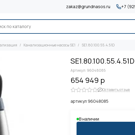
zakaz@grundnasos.ru
+7 (92
нализация
Канализационные насосы SE1
SE1.80.100.55.4.51D
SE1.80.100.55.4.51D
Артикул:
96048085
654 949 р
Оставить отзыв
артикул 96048085
В наличии