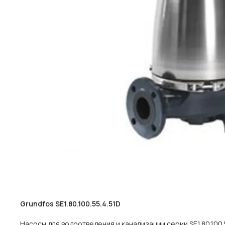
Grundfos SE1.80.100.55.4.51D
Насосы для водоотведения и канализации серии SE1.80.100.