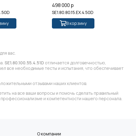
498 000 р
41
4.50D
SE1.80.80.15.EX.4.50D
SE
зину
В корзину
ля вас.
ва.
SE1.80.100.55.4.51D
отличается долговечностью,
ел все необходимые тесты и испытания, что обеспечивает
оложительными отзывами наших клиентов.
етить на все ваши вопросы и помочь сделать правильный
 в профессионализме и компетентности нашего персонала.
О компании