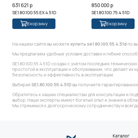
631 621 р
850 000 р
SE1.80.100.55.EX.4.51D
SE1.80.100.75.4.51D
В корзину
В корзину
На нашем сайте вы можете
купить se1.80.100.55.4.51d
по вы
Мы предлагаем удобные условия доставки и гибкие способ
SE1.80.100.55.4.51D создан с учетом последних техническ
простотой в эксплуатации и обслуживании, что делает их 
безопасность и эффективность в эксплуатации.
Выбирая
SE1.80.100.55.4.51D
вы получаете гарантированное
Обратитесь к нашим специалистам для консультации и под
выбор. Наши эксперты имеют богатый опыт и знания в обл
Мы стремимся к долгосроческому сотрудничеству и всегда
Каталог