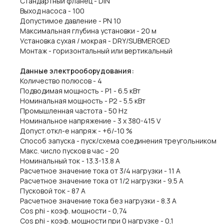
Стандартный фланец - DIN
Выход насоса - 100
Допустимое давление - PN 10
Максимальная глубина установки - 20 м
Установка сухая / мокрая - DRY/SUBMERGED
Монтаж - горизонтальный или вертикальный
Данные электрооборудования:
Количество полюсов - 4
Подводимая мощность - P1 - 6.5 кВт
Номинальная мощность - P2 - 5.5 кВт
Промышленная частота - 50 Hz
Номинальное напряжение - 3 x 380-415 V
Допуст.откл-е напряж - +6/-10 %
Способ запуска - пуск/схема соединения треугольником
Макс. число пусков в час - 20
Номинальный ток - 13.3-13.8 A
Расчетное значение тока от 3/4 нагрузки - 11 A
Расчетное значение тока от 1/2 нагрузки - 9.5 A
Пусковой ток - 87 A
Расчетное значение тока без нагрузки - 8.3 A
Cos phi - коэф. мощности - 0,74
Cos phi - коэф. мощности при 0 нагрузке - 0,1