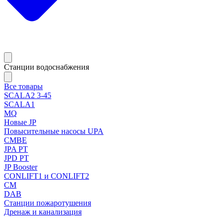
Станции водоснабжения
Все товары
SCALA2 3-45
SCALA1
MQ
Новые JP
Повысительные насосы UPA
CMBE
JPA PT
JPD PT
JP Booster
CONLIFT1 и CONLIFT2
CM
DAB
Станции пожаротушения
Дренаж и канализация