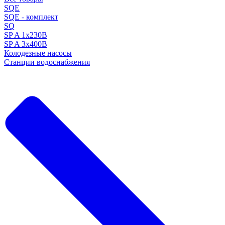
SQE
SQE - комплект
SQ
SP A 1x230В
SP A 3x400В
Колодезные насосы
Станции водоснабжения