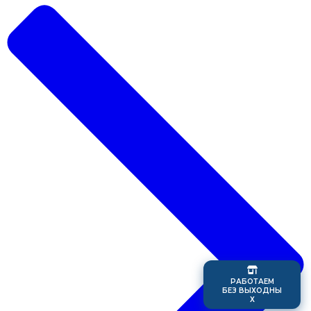
Р
А
Б
О
Т
А
Е
М
Б
Е
З
В
Ы
Х
О
Д
Н
Ы
Х