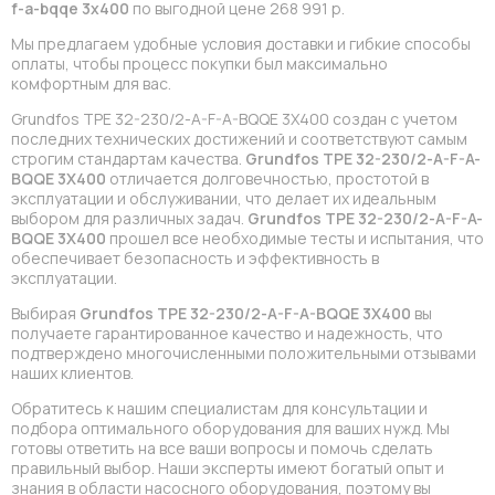
f-a-bqqe 3x400
по выгодной цене 268 991 р.
Мы предлагаем удобные условия доставки и гибкие способы
оплаты, чтобы процесс покупки был максимально
комфортным для вас.
Grundfos TPE 32-230/2-A-F-A-BQQE 3X400 создан с учетом
последних технических достижений и соответствуют самым
строгим стандартам качества.
Grundfos TPE 32-230/2-A-F-A-
BQQE 3X400
отличается долговечностью, простотой в
эксплуатации и обслуживании, что делает их идеальным
выбором для различных задач.
Grundfos TPE 32-230/2-A-F-A-
BQQE 3X400
прошел все необходимые тесты и испытания, что
обеспечивает безопасность и эффективность в
эксплуатации.
Выбирая
Grundfos TPE 32-230/2-A-F-A-BQQE 3X400
вы
получаете гарантированное качество и надежность, что
подтверждено многочисленными положительными отзывами
наших клиентов.
Обратитесь к нашим специалистам для консультации и
подбора оптимального оборудования для ваших нужд. Мы
готовы ответить на все ваши вопросы и помочь сделать
правильный выбор. Наши эксперты имеют богатый опыт и
знания в области насосного оборудования, поэтому вы