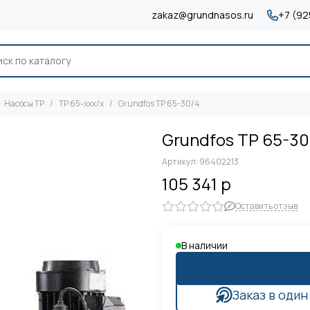
zakaz@grundnasos.ru
+7 (92
Насосы TP
TP 65-xxx/x
Grundfos TP 65-30/4
Grundfos TP 65-30
Артикул:
96402213
105 341 р
Оставить отзыв
В наличии
Заказ в один