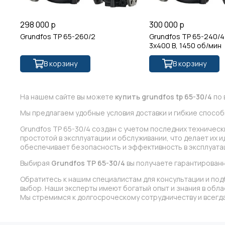
298 000 р
300 000 р
Grundfos TP 65-260/2
Grundfos TP 65-240/4
3x400 В, 1450 об/мин
В корзину
В корзину
На нашем сайте вы можете
купить grundfos tp 65-30/4
по 
Мы предлагаем удобные условия доставки и гибкие способ
Grundfos TP 65-30/4 создан с учетом последних техничес
простотой в эксплуатации и обслуживании, что делает их 
обеспечивает безопасность и эффективность в эксплуата
Выбирая
Grundfos TP 65-30/4
вы получаете гарантирован
Обратитесь к нашим специалистам для консультации и под
выбор. Наши эксперты имеют богатый опыт и знания в обл
Мы стремимся к долгосроческому сотрудничеству и всегда