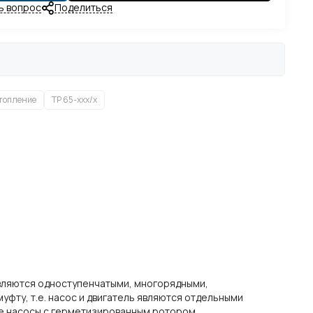
ь вопрос
Поделиться
топление
TP 65-xxx/x
вляются одноступенчатыми, многорядными,
фту, т.е. насос и двигатель являются отдельными
ые насосы с герметизированным ротором.