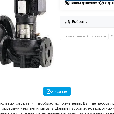
Нашли дешевле?
Задат
Выбрать
Промышленное оборудование
О
Описание
пользуются в различных областях применения. Данные насосы я
орцевыми уплотнениями вала. Данные насосы имеют короткую му
льны к загрязнениям перекачиваемой жидкости, чем аналогичн