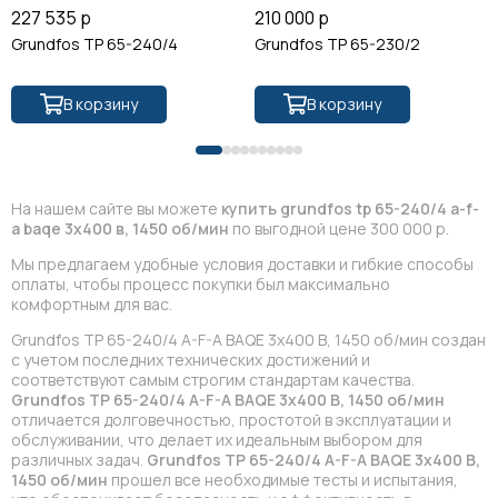
227 535 р
210 000 р
Grundfos TP 65-240/4
Grundfos TP 65-230/2
В корзину
В корзину
На нашем сайте вы можете
купить grundfos tp 65-240/4 a-f-
a baqe 3x400 в, 1450 об/мин
по выгодной цене 300 000 р.
Мы предлагаем удобные условия доставки и гибкие способы
оплаты, чтобы процесс покупки был максимально
комфортным для вас.
Grundfos TP 65-240/4 A-F-A BAQE 3x400 В, 1450 об/мин создан
с учетом последних технических достижений и
соответствуют самым строгим стандартам качества.
Grundfos TP 65-240/4 A-F-A BAQE 3x400 В, 1450 об/мин
отличается долговечностью, простотой в эксплуатации и
обслуживании, что делает их идеальным выбором для
различных задач.
Grundfos TP 65-240/4 A-F-A BAQE 3x400 В,
1450 об/мин
прошел все необходимые тесты и испытания,