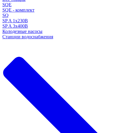
SQE
SQE - комплект
SQ
SP A 1x230В
SP A 3x400В
Колодезные насосы
Станции водоснабжения