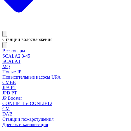
Станции водоснабжения
Все товары
SCALA2 3-45
SCALA1
MQ
Новые JP
Повысительные насосы UPA
CMBE
JPA PT
JPD PT
JP Booster
CONLIFT1 и CONLIFT2
CM
DAB
Станции пожаротушения
Дренаж и канализация