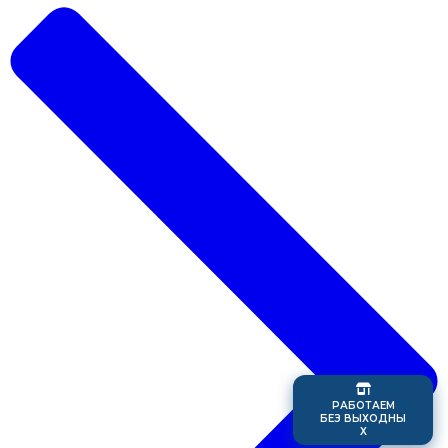
Р
А
Б
О
Т
А
Е
М
Б
Е
З
В
Ы
Х
О
Д
Н
Ы
Х