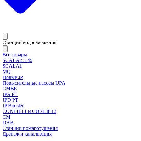
Станции водоснабжения
Все товары
SCALA2 3-45
SCALA1
MQ
Новые JP
Повысительные насосы UPA
CMBE
JPA PT
JPD PT
JP Booster
CONLIFT1 и CONLIFT2
CM
DAB
Станции пожаротушения
Дренаж и канализация