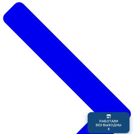
Р
А
Б
О
Т
А
Е
М
Б
Е
З
В
Ы
Х
О
Д
Н
Ы
Х