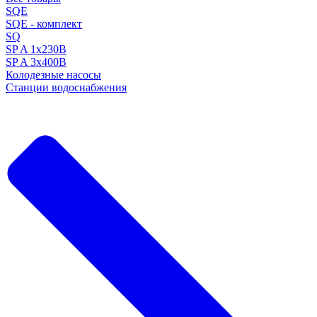
SQE
SQE - комплект
SQ
SP A 1x230В
SP A 3x400В
Колодезные насосы
Станции водоснабжения