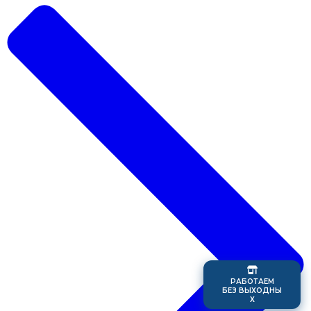
Р
А
Б
О
Т
А
Е
М
Б
Е
З
В
Ы
Х
О
Д
Н
Ы
Х