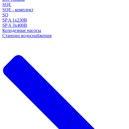
SQE
SQE - комплект
SQ
SP A 1x230В
SP A 3x400В
Колодезные насосы
Станции водоснабжения