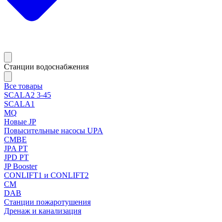
Станции водоснабжения
Все товары
SCALA2 3-45
SCALA1
MQ
Новые JP
Повысительные насосы UPA
CMBE
JPA PT
JPD PT
JP Booster
CONLIFT1 и CONLIFT2
CM
DAB
Станции пожаротушения
Дренаж и канализация