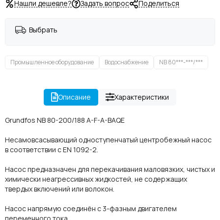
Нашли дешевле?
Задать вопрос
Поделиться
Выбрать
Промышленное оборудование
Водоснабжение
NB 80***-***/***
Описание
Характеристики
Grundfos NB 80-200/188 A-F-A-BAQE
Несамовсасывающий одноступенчатый центробежный насос
в соответствии с EN 1092-2.
Насос предназначен для перекачивания маловязких, чистых и
химически неагрессивных жидкостей, не содержащих
твердых включений или волокон.
Насос напрямую соединён с 3-фазным двигателем
переменного тока.