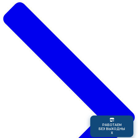
Р
А
Б
О
Т
А
Е
М
Б
Е
З
В
Ы
Х
О
Д
Н
Ы
Х