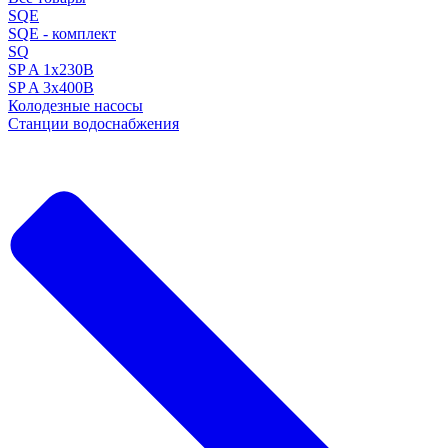
SQE
SQE - комплект
SQ
SP A 1x230В
SP A 3x400В
Колодезные насосы
Станции водоснабжения