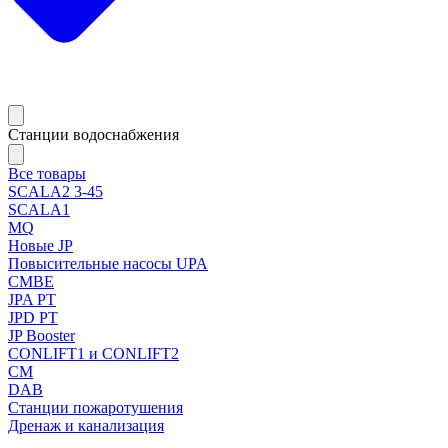
Станции водоснабжения
Все товары
SCALA2 3-45
SCALA1
MQ
Новые JP
Повысительные насосы UPA
CMBE
JPA PT
JPD PT
JP Booster
CONLIFT1 и CONLIFT2
CM
DAB
Станции пожаротушения
Дренаж и канализация