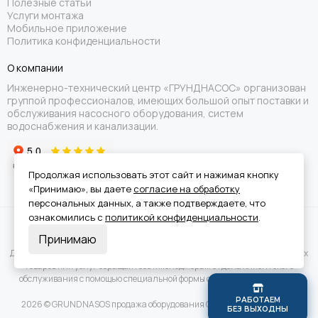
Полезные статьи
Услуги монтажа
Мобильное приложение
Политика конфиденциальности
О компании
Инженерно-технический центр «ГРУНДНАСОС» организован
группой профессионалов, имеющих большой опыт поставки и
обслуживания насосного оборудования, систем
водоснабжения и канализации.
Продолжая использовать этот сайт и нажимая кнопку
«Принимаю», вы даете
согласие на обработку
персональных данных, а также подтверждаете, что
ознакомились с
политикой конфиденциальности
.
Вся информация на сайте носит справочный характер и не является
Принимаю
публичной офертой.
Для получения подробной информации о наличии и стоимости указанных
товаров или услуг обращайтесь к менеджерам отдела клиентского
обслуживания с помощью специальной формы связи или по телефону.
Р
А
Б
О
Т
А
Е
М
2026 © GRUNDNASOS продажа оборудования Grundfos.
Карта сайта
Б
Е
З
В
Ы
Х
О
Д
Н
Ы