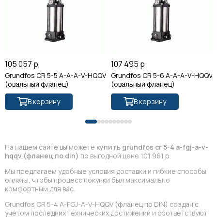
105 057 р
107 495 р
Grundfos CR 5-5 A-A-A-V-HQQV
Grundfos CR 5-6 A-A-A-V-HQQV
(овальный фланец)
(овальный фланец)
В корзину
В корзину
На нашем сайте вы можете
купить grundfos cr 5-4 a-fgj-a-v-
hqqv (фланец по din)
по выгодной цене 101 961 р.
Мы предлагаем удобные условия доставки и гибкие способы
оплаты, чтобы процесс покупки был максимально
комфортным для вас.
Grundfos CR 5-4 A-FGJ-A-V-HQQV (фланец по DIN) создан с
учетом последних технических достижений и соответствуют