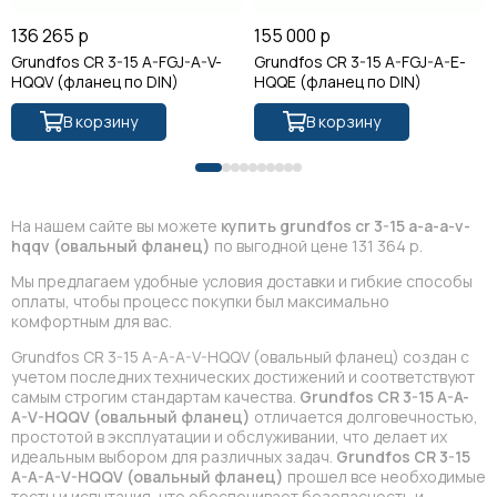
136 265 р
155 000 р
Grundfos CR 3-15 A-FGJ-A-V-
Grundfos CR 3-15 A-FGJ-A-E-
HQQV (фланец по DIN)
HQQE (фланец по DIN)
В корзину
В корзину
На нашем сайте вы можете
купить grundfos cr 3-15 a-a-a-v-
hqqv (овальный фланец)
по выгодной цене 131 364 р.
Мы предлагаем удобные условия доставки и гибкие способы
оплаты, чтобы процесс покупки был максимально
комфортным для вас.
Grundfos CR 3-15 A-A-A-V-HQQV (овальный фланец) создан с
учетом последних технических достижений и соответствуют
самым строгим стандартам качества.
Grundfos CR 3-15 A-A-
A-V-HQQV (овальный фланец)
отличается долговечностью,
простотой в эксплуатации и обслуживании, что делает их
идеальным выбором для различных задач.
Grundfos CR 3-15
A-A-A-V-HQQV (овальный фланец)
прошел все необходимые
тесты и испытания, что обеспечивает безопасность и