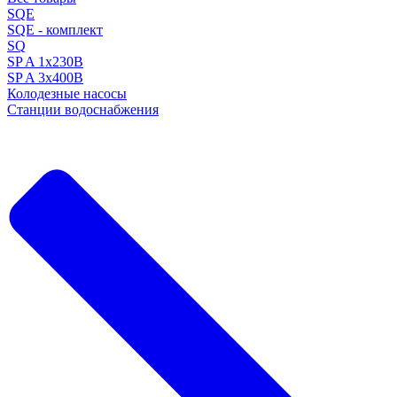
SQE
SQE - комплект
SQ
SP A 1x230В
SP A 3x400В
Колодезные насосы
Станции водоснабжения