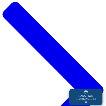
Р
А
Б
О
Т
А
Е
М
Б
Е
З
В
Ы
Х
О
Д
Н
Ы
Х