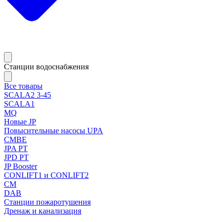
Станции водоснабжения
Все товары
SCALA2 3-45
SCALA1
MQ
Новые JP
Повысительные насосы UPA
CMBE
JPA PT
JPD PT
JP Booster
CONLIFT1 и CONLIFT2
CM
DAB
Станции пожаротушения
Дренаж и канализация