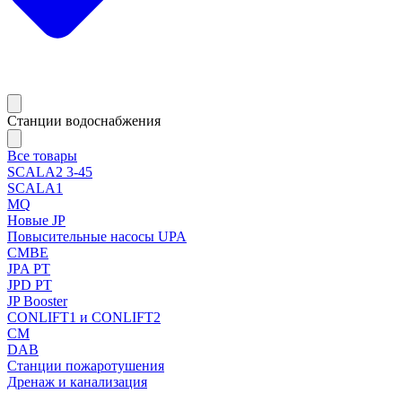
Станции водоснабжения
Все товары
SCALA2 3-45
SCALA1
MQ
Новые JP
Повысительные насосы UPA
CMBE
JPA PT
JPD PT
JP Booster
CONLIFT1 и CONLIFT2
CM
DAB
Станции пожаротушения
Дренаж и канализация