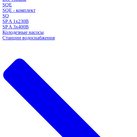
SQE
SQE - комплект
SQ
SP A 1x230В
SP A 3x400В
Колодезные насосы
Станции водоснабжения