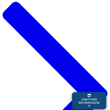
Р
А
Б
О
Т
А
Е
М
Б
Е
З
В
Ы
Х
О
Д
Н
Ы
Х