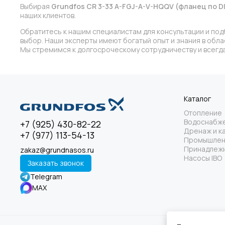
Выбирая
Grundfos CR 3-33 A-FGJ-A-V-HQQV (фланец по D
наших клиентов.
Обратитесь к нашим специалистам для консультации и под
выбор. Наши эксперты имеют богатый опыт и знания в обл
Мы стремимся к долгосроческому сотрудничеству и всегда
Каталог
Отопление
Водоснабж
+7 (925) 430-82-22
Дренаж и к
+7 (977) 113-54-13
Промышлен
Принадлежн
zakaz@grundnasos.ru
Насосы IBO
Заказать звонок
Telegram
MAX