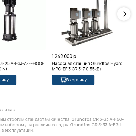
1 242 000 р
71
 3-25 A-FGJ-A-E-HQQE
Насосная станция Grundfos Hydro
Gr
DIN)
MPC-EF 3 CR 3-7 0,55кВт
(о
зину
В корзину
ля вас.
мым строгим стандартам качества.
Grundfos CR 3-33 A-FGJ-
ым выбором для различных задач.
Grundfos CR 3-33 A-FGJ-
в эксплуатации.