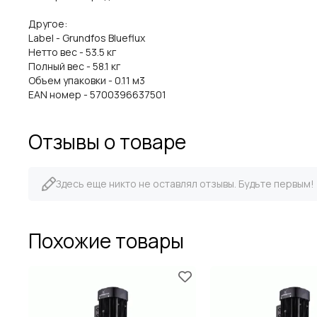
Другое:
Label - Grundfos Blueflux
Нетто вес - 53.5 кг
Полный вес - 58.1 кг
Объем упаковки - 0.11 м3
EAN номер - 5700396637501
Отзывы о товаре
Здесь еще никто не оставлял отзывы. Будьте первым!
Похожие товары