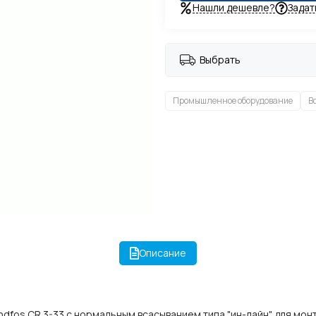
Нашли дешевле?
Задат
Выбрать
Промышленное оборудование
В
Описание
fos CR 3-33 с нормальным всасыванием типа "ин-лайн" для монт