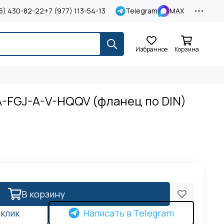
5) 430-82-22
+7 (977) 113-54-13
Telegram
MAX
Избранное
Корзина
)
A-FGJ-A-V-HQQV (фланец по DIN)
В корзину
 клик
Написать в Telegram