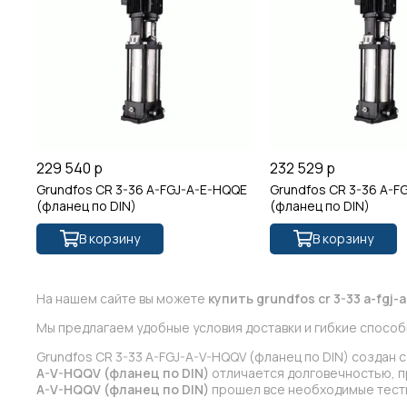
229 540 р
232 529 р
Grundfos CR 3-36 A-FGJ-A-E-HQQE
Grundfos CR 3-36 A-F
(фланец по DIN)
(фланец по DIN)
В корзину
В корзину
На нашем сайте вы можете
купить grundfos cr 3-33 a-fgj-
Мы предлагаем удобные условия доставки и гибкие способ
Grundfos CR 3-33 A-FGJ-A-V-HQQV (фланец по DIN) создан
A-V-HQQV (фланец по DIN)
отличается долговечностью, пр
A-V-HQQV (фланец по DIN)
прошел все необходимые тесты