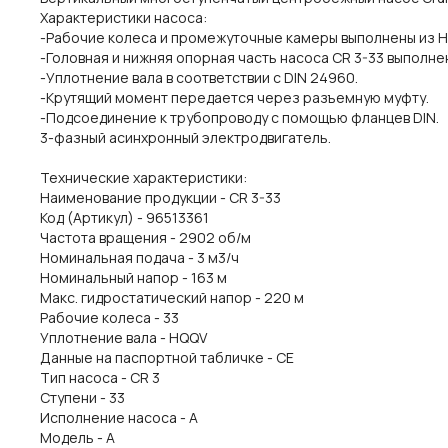
Характеристики насоса:
-Рабочие колеса и промежуточные камеры выполнены из Нер
-Головная и нижняя опорная часть насоса CR 3-33 выполнен
-Уплотнение вала в соответствии с DIN 24960.
-Крутящий момент передается через разъемную муфту.
-Подсоединение к трубопроводу с помощью фланцев DIN.
3-фазный асинхронный электродвигатель.
Технические характеристики:
Наименование продукции - CR 3-33
Код (Артикул) - 96513361
Частота вращения - 2902 об/м
Номинальная подача - 3 м3/ч
Номинальный напор - 163 м
Макс. гидростатический напор - 220 м
Рабочие колеса - 33
Уплотнение вала - HQQV
Данные на паспортной табличке - CE
Тип насоса - CR 3
Ступени - 33
Исполнение насоса - A
Модель - A