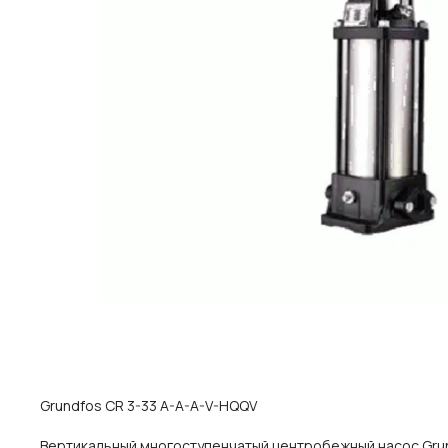
Grundfos CR 3-33 A-A-A-V-HQQV
Вертикальный многоступенчатый центробежный насос Grund