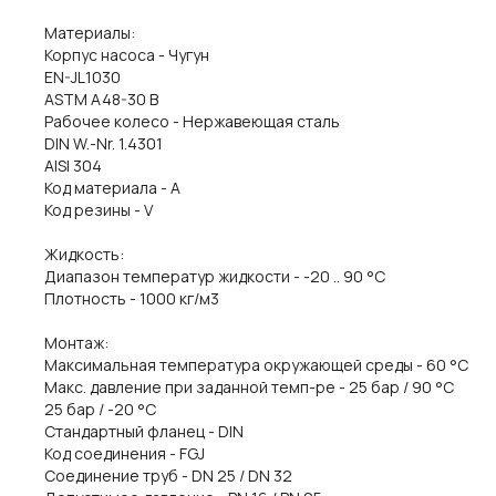
Материалы:
Корпус насоса - Чугун
EN-JL1030
ASTM A48-30 B
Рабочее колесо - Нержавеющая сталь
DIN W.-Nr. 1.4301
AISI 304
Код материала - A
Код резины - V
Жидкость:
Диапазон температур жидкости - -20 .. 90 °C
Плотность - 1000 кг/м3
Монтаж:
Максимальная температура окружающей среды - 60 °C
Макс. давление при заданной темп-ре - 25 бар / 90 °C
25 бар / -20 °C
Стандартный фланец - DIN
Код соединения - FGJ
Соединение труб - DN 25 / DN 32