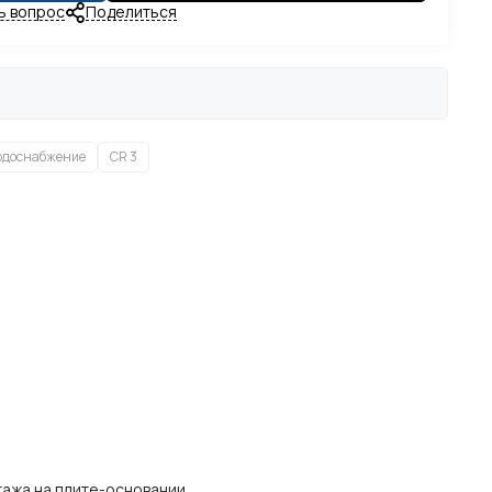
ь вопрос
Поделиться
одоснабжение
CR 3
ажа на плите-основании.