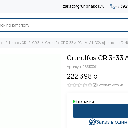
zakaz@grundnasos.ru
+7 (92
ие
Насосы CR
CR 3
Grundfos CR 3-33 A-FGJ-A-V-HQQV (фланец по DIN
Grundfos CR 3-33 
Артикул:
96513361
222 398 р
Оставить отзыв
В наличии
Заказ в один