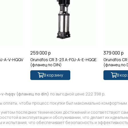
259 000 р
379 000 р
GJ-A-V-HQQV
Grundfos CR 3-23 A-FGJ-A-E-HQQE
Grundfos CR
(фланец по DIN)
(фланец по 
В корзину
В кор
a-v-hqqv (фланец по din)
по выгодной цене 222 398 р.
ы оплаты, чтобы процесс покупки был максимально комфортным д
 с учетом последних технических достижений и соответствуют са
остотой в эксплуатации и обслуживании, что делает их идеальн
 и испытания, что обеспечивает безопасность и эффективность 