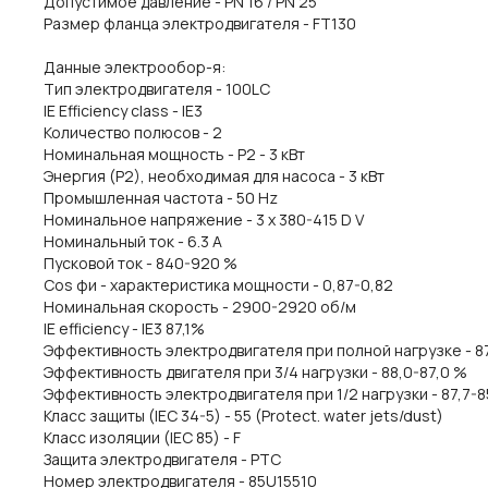
Допустимое давление - PN 16 / PN 25
Размер фланца электродвигателя - FT130
Данные электрообор-я:
Тип электродвигателя - 100LC
IE Efficiency class - IE3
Количество полюсов - 2
Номинальная мощность - P2 - 3 кВт
Энергия (Р2), необходимая для насоса - 3 кВт
Промышленная частота - 50 Hz
Номинальное напряжение - 3 x 380-415 D V
Номинальный ток - 6.3 A
Пусковой ток - 840-920 %
Cos фи - характеристика мощности - 0,87-0,82
Номинальная скорость - 2900-2920 об/м
IE efficiency - IE3 87,1%
Эффективность электродвигателя при полной нагрузке - 87,
Эффективность двигателя при 3/4 нагрузки - 88,0-87,0 %
Эффективность электродвигателя при 1/2 нагрузки - 87,7-8
Класс защиты (IEC 34-5) - 55 (Protect. water jets/dust)
Класс изоляции (IEC 85) - F
Защита электродвигателя - PTC
Номер электродвигателя - 85U15510