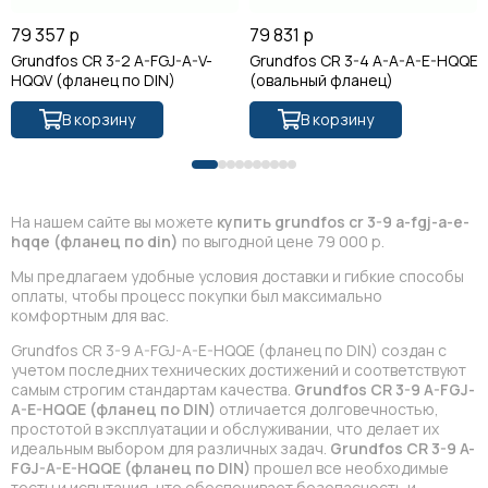
79 357 р
79 831 р
Grundfos CR 3-2 A-FGJ-A-V-
Grundfos CR 3-4 A-A-A-E-HQQE
HQQV (фланец по DIN)
(овальный фланец)
В корзину
В корзину
На нашем сайте вы можете
купить grundfos cr 3-9 a-fgj-a-e-
hqqe (фланец по din)
по выгодной цене 79 000 р.
Мы предлагаем удобные условия доставки и гибкие способы
оплаты, чтобы процесс покупки был максимально
комфортным для вас.
Grundfos CR 3-9 A-FGJ-A-E-HQQE (фланец по DIN) создан с
учетом последних технических достижений и соответствуют
самым строгим стандартам качества.
Grundfos CR 3-9 A-FGJ-
A-E-HQQE (фланец по DIN)
отличается долговечностью,
простотой в эксплуатации и обслуживании, что делает их
идеальным выбором для различных задач.
Grundfos CR 3-9 A-
FGJ-A-E-HQQE (фланец по DIN)
прошел все необходимые
тесты и испытания, что обеспечивает безопасность и