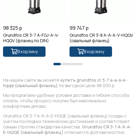
98 325 р
99 747 р
Grundfos CR 3-7 A-FGJ-A-V-
Grundfos CR 3-8 A-A-A-V-HQQV
HQQV (фланец по DIN)
(овальный фланец)
В корзину
В корзину
На нашем сайте вы можете
купить grundfos cr 3-7 a-a-a-e-
hqqe (овальный фланец)
по выгодной цене 98 000 р.
Мы предлагаем удобные условия доставки и гибкие способы
оплаты, чтобы процесс покупки был максимально
комфортным для вас.
Grundfos CR 3-7 A-A-A-E-HQQE (овальный фланец) создан с
учетом последних технических достижений и соответствуют
самым строгим стандартам качества.
Grundfos CR 3-7 A-A-A-
E-HQQE (овальный фланец)
отличается долговечностью,