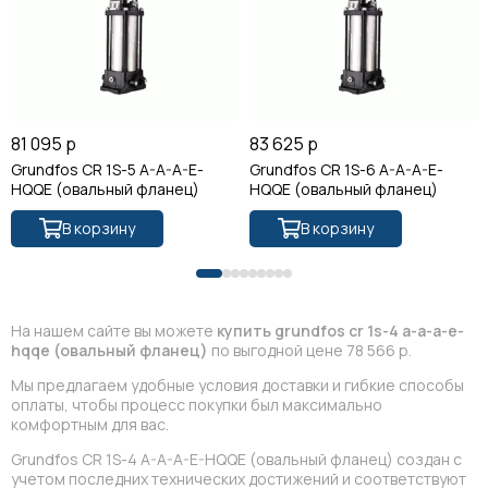
81 095 р
83 625 р
Grundfos CR 1S-5 A-A-A-E-
Grundfos CR 1S-6 A-A-A-E-
HQQE (овальный фланец)
HQQE (овальный фланец)
В корзину
В корзину
На нашем сайте вы можете
купить grundfos cr 1s-4 a-a-a-e-
hqqe (овальный фланец)
по выгодной цене 78 566 р.
Мы предлагаем удобные условия доставки и гибкие способы
оплаты, чтобы процесс покупки был максимально
комфортным для вас.
Grundfos CR 1S-4 A-A-A-E-HQQE (овальный фланец) создан с
учетом последних технических достижений и соответствуют