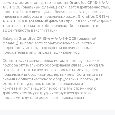
самым строгим стандартам качества.
Grundfos CR 1S-4 A-A-
A-E-HQQE (овальный фланец)
отличается долговечностью,
простотой в эксплуатации и обслуживании, что делает их
идеальным выбором для различных задач.
Grundfos CR 1S-4
A-A-A-E-HQQE (овальный фланец)
прошел все необходимые
тесты и испытания, что обеспечивает безопасность и
эффективность в эксплуатации.
Выбирая
Grundfos CR 1S-4 A-A-A-E-HQQE (овальный
фланец)
вы получаете гарантированное качество и
надежность, что подтверждено многочисленными
положительными отзывами наших клиентов.
Обратитесь к нашим специалистам для консультации и
подбора оптимального оборудования для ваших нужд. Мы
готовы ответить на все ваши вопросы и помочь сделать
правильный выбор. Наши эксперты имеют богатый опыт и
знания в области насосного оборудования, поэтому вы
можете быть уверены в профессионализме и
компетентности нашего персонала. Мы стремимся к
долгосроческому сотрудничеству и всегда готовы
предложить лучшие решения для ваших задач.