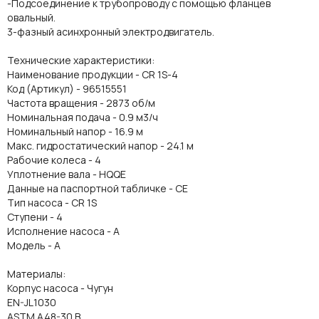
-Подсоединение к трубопроводу с помощью фланцев
овальный.
3-фазный асинхронный электродвигатель.
Технические характеристики:
Наименование продукции - CR 1S-4
Код (Артикул) - 96515551
Частота вращения - 2873 об/м
Номинальная подача - 0.9 м3/ч
Номинальный напор - 16.9 м
Макс. гидростатический напор - 24.1 м
Рабочие колеса - 4
Уплотнение вала - HQQE
Данные на паспортной табличке - CE
Тип насоса - CR 1S
Ступени - 4
Исполнение насоса - A
Модель - A
Материалы:
Корпус насоса - Чугун
EN-JL1030
ASTM A48-30 B