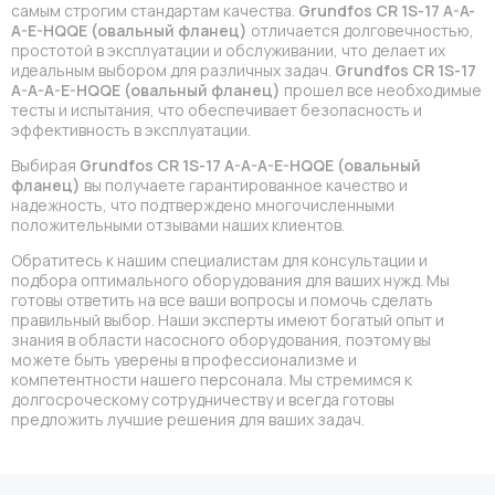
самым строгим стандартам качества.
Grundfos CR 1S-17 A-A-
A-E-HQQE (овальный фланец)
отличается долговечностью,
простотой в эксплуатации и обслуживании, что делает их
идеальным выбором для различных задач.
Grundfos CR 1S-17
A-A-A-E-HQQE (овальный фланец)
прошел все необходимые
тесты и испытания, что обеспечивает безопасность и
эффективность в эксплуатации.
Выбирая
Grundfos CR 1S-17 A-A-A-E-HQQE (овальный
фланец)
вы получаете гарантированное качество и
надежность, что подтверждено многочисленными
положительными отзывами наших клиентов.
Обратитесь к нашим специалистам для консультации и
подбора оптимального оборудования для ваших нужд. Мы
готовы ответить на все ваши вопросы и помочь сделать
правильный выбор. Наши эксперты имеют богатый опыт и
знания в области насосного оборудования, поэтому вы
можете быть уверены в профессионализме и
компетентности нашего персонала. Мы стремимся к
долгосроческому сотрудничеству и всегда готовы
предложить лучшие решения для ваших задач.