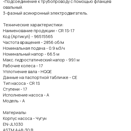
-Подсоединение к трубопроводу с помощью фланцев
овальный.
3-фазный асинхронный электродвигатель.
Технические характеристики:
Наименование продукции - CR 1S-17
Код (Артикул) - 96515565
Частота вращения - 2856 об/м
Номинальная подача - 0.9 м3/ч
Номинальный напор - 66.5 м
Макс. гидростатический напор - 99.1 м
Рабочие колеса - 17
Уплотнение вала - HQQE
Данные на паспортной табличке - CE
Тип насоса - CR 1S
Ступени - 17
Исполнение насоса - A
Модель - A
Материалы:
Корпус насоса - Чугун
EN-JL1030
ASTM A48-30 B